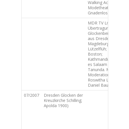
Walking Act:
Modetheater
Gnadenlos Schick.
MDR TV Live-
Übertragung.
Glockenbeiträge
aus Dresden;
Magdeburg;
Lützelflüh; Rom;
Boston;
Kathmandu; Dar
es Salaam und
Tanunda. MDR-
Moderation:
Roswitha Lorenz;
Daniel Baumbach
07/2007
Dresden Glocken der
D
Kreuzkirche Schilling;
M
Apolda 1900)
A
K
f
u
d