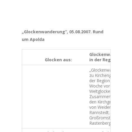
„Glockenwanderung“, 05.08.2007. Rund
um Apolda
Glockenwanderung
Glocken aus:
in der Region:
„Glockenwanderung“
zu Kirchenglocken
der Region eine
Woche vor dem
Weltglockengeläut. In
Zusammenarbeit mit
den Kirchgemeinden
von Weiden;
Rannstedt;
Großromstedt und
Rastenberg.