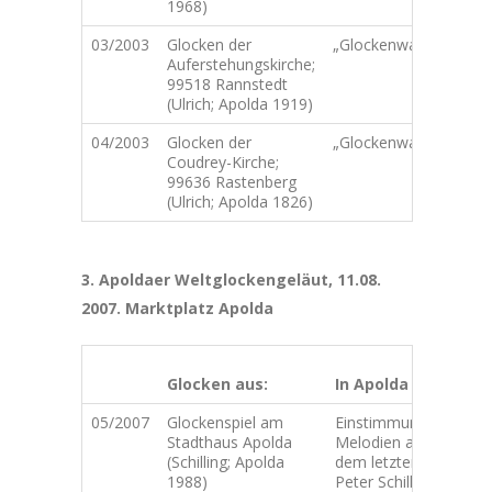
1968)
03/2003
Glocken der
„Glockenwanderung“
Auferstehungskirche;
99518 Rannstedt
(Ulrich; Apolda 1919)
04/2003
Glocken der
„Glockenwanderung“
Coudrey-Kirche;
99636 Rastenberg
(Ulrich; Apolda 1826)
3. Apoldaer Weltglockengeläut, 11.08.
2007. Marktplatz Apolda
B
Glocken aus:
In Apolda
P
05/2007
Glockenspiel am
Einstimmung 1
Stadthaus Apolda
Melodien auf
(Schilling; Apolda
dem letzten von
1988)
Peter Schilling in