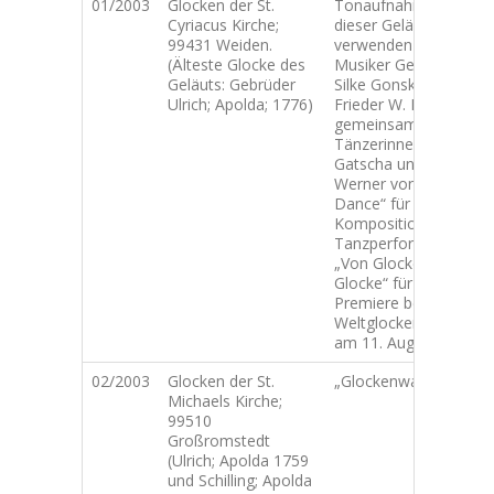
01/2003
Glocken der St.
Tonaufnahmen
Cyriacus Kirche;
dieser Geläute
99431 Weiden.
verwenden die
(Älteste Glocke des
Musiker Gert Anklam;
Geläuts: Gebrüder
Silke Gonska und
Ulrich; Apolda; 1776)
Frieder W. Bergner
gemeinsam mit den
Tänzerinnen Beate
Gatscha und Madlen
Werner von „Devi
Dance“ für die
Komposition und
Tanzperformance
„Von Glocke zu
Glocke“ für die
Premiere beim
Weltglockengeläut
am 11. August.
02/2003
Glocken der St.
„Glockenwanderung“
Michaels Kirche;
99510
Großromstedt
(Ulrich; Apolda 1759
und Schilling; Apolda