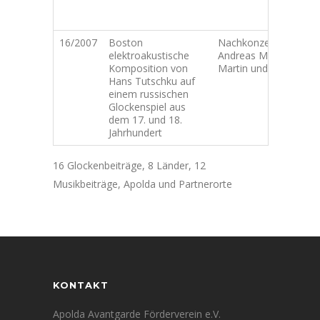
B
B
16/2007
Boston
Nachkonzert mit
elektroakustische
Andreas Max
Komposition von
Martin und Band
Hans Tutschku auf
einem russischen
Glockenspiel aus
dem 17. und 18.
Jahrhundert
16 Glockenbeiträge, 8 Länder, 12
Musikbeiträge, Apolda und Partnerorte
KONTAKT
Apolda Avantgarde Förderverein e.V.