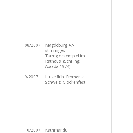
G
E
O
W
K
v
1
08/2007
Magdeburg 47-
M
stimmiges
C
Turmglockenspiel im
F
Rathaus. (Schilling;
s
Apolda 1974)
d
9/2007
Lützelflüh; Emmental
L
Schweiz. Glockenfest
M
D
K
C
T
S
K
S
10/2007
Kathmandu
K