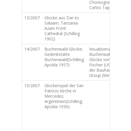
Choreografie von
T
Carlos Tapia
13/2007
Glocke aus Dar es
Salaam; Tanzania
Azani Front
Cathedral (Schilling
1902)
14/2007
Buchenwald-Glocke;
Visualisierung der
Gedenkstätte
Buchenwald-
Buchenwald(Schilling;
Glocke von Mark
Apolda 1957)
Fischer (USA) und
der Bauhaus Bell
Group (Weimar)
15/2007
Glockenspiel der San
P
Patricio Kirche in
O
Mercedes;
P
Argentinien(Schilling;
G
Apolda 1930)
»
s
n
N
v