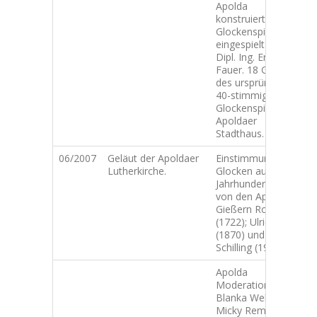
Apolda
konstruierten
Glockenspiel;
eingespielt von
Dipl. Ing. Ernst
Fauer. 18 Glocken
des ursprünglich
40-stimmigen
Glockenspiels am
Apoldaer
Stadthaus.
06/2007
Geläut der Apoldaer
Einstimmung 2
Lutherkirche.
Glocken aus drei
Jahrhunderten;
von den Apoldaer
Gießern Rose
(1722); Ulrich
(1870) und
Schilling (1950)
Apolda
Moderation:
Blanka Weber;
Micky Remann