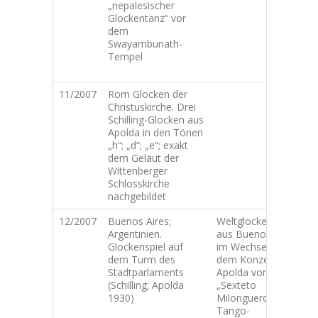
„nepalesischer
S
Glockentanz“ vor
m
dem
c
Swayambunath-
d
Tempel
G
„
11/2007
Rom Glocken der
Christuskirche. Drei
Schilling-Glocken aus
Apolda in den Tönen
„h“; „d“; „e“; exakt
dem Geläut der
Wittenberger
Schlosskirche
nachgebildet
12/2007
Buenos Aires;
Weltglockentango
B
Argentinien.
aus Buenos Aires
C
Glockenspiel auf
im Wechsel mit
s
dem Turm des
dem Konzert in
C
Stadtparlaments
Apolda von
d
(Schilling; Apolda
„Sexteto
G
1930)
Milonguero“ und
F
Tango-
t