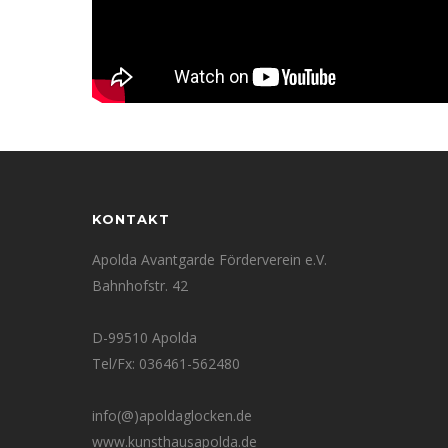
KONTAKT
Apolda Avantgarde Förderverein e.V.
Bahnhofstr. 42
D-99510 Apolda
Tel/Fx: 036461-562480
info(@)apoldaglocken.de
www.kunsthausapolda.de