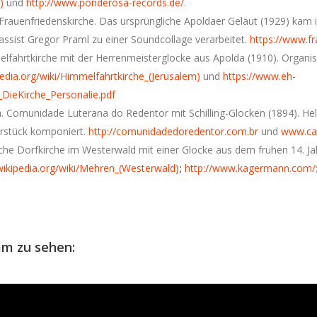
)
und
http://www.ponderosa-records.de/
.
 Frauenfriedenskirche. Das ursprüngliche Apoldaer Geläut (1929) kam 
ssist Gregor Praml zu einer Soundcollage verarbeitet.
https://www.fr
elfahrtkirche mit der Herrenmeisterglocke aus Apolda (1910). Organis
pedia.org/wiki/Himmelfahrtkirche_(Jerusalem)
und
https://www.eh-
DieKirche_Personalie.pdf
ien. Comunidade Luterana do Redentor mit Schilling-Glocken (1894). He
orstück komponiert.
http://comunidadedoredentor.com.br
und
www.ca
che Dorfkirche im Westerwald mit einer Glocke aus dem frühen 14. J
.wikipedia.org/wiki/Mehren_(Westerwald)
;
http://www.kagermann.com/
eam zu sehen: