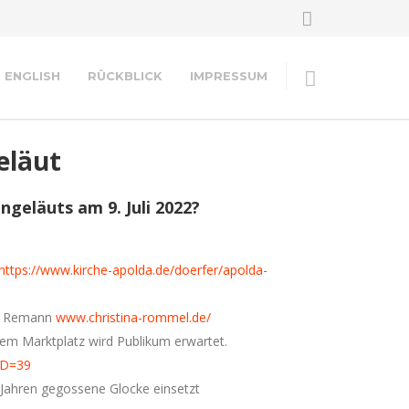
ENGLISH
RÜCKBLICK
IMPRESSUM
eläut
geläuts am 9. Juli 2022?
https://www.kirche-apolda.de/doerfer/apolda-
ky Remann
www.christina-rommel.de/
dem Marktplatz wird Publikum erwartet.
cID=39
r Jahren gegossene Glocke einsetzt