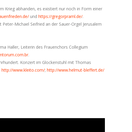
im Krieg abhanden, es existiert nur noch in Form einer
auenfrieden.de/
und
https://gregorpraml.de/
.
t Peter-Michael Seifried an der Sauer-Orgel Jerusalem
lma Haller, Leiterin des Frauenchors Collegium
ntorum.com.br
.
ahrhundert. Konzert im Glockenstuhl mit Thomas
;
http://www.kleito.com/
;
http://www.helmut-bleffert.de/