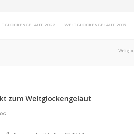
LTGLOCKENGELÄUT 2022
WELTGLOCKENGELÄUT 2017
Weltgloc
akt zum Weltglockengeläut
LOG