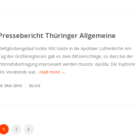
Pressebericht Thüringer Allgemeine
Weltglockengeläut lockte 900 Gäste in die Apoldaer Lutherkirche Am
Tag des Großereignisses gab es zwei Blitzeinschläge, so dass bei der
Internetübertragung improvisiert werden musste. Apolda. Die Euphori
des Vorabends war...
read more →
20. MAI 2016
BLOG
1
2