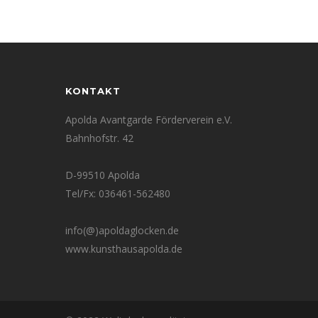
KONTAKT
Apolda Avantgarde Förderverein e.V.
Bahnhofstr. 42
D-99510 Apolda
Tel/Fx: 036461-562480
info(@)apoldaglocken.de
www.kunsthausapolda.de