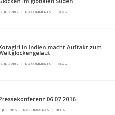
Glocken im globalen Süden
7. JULI 2017
NO COMMENTS
BLOG
Kotagiri in Indien macht Auftakt zum
Weltglockengeläut
7. JULI 2017
NO COMMENTS
BLOG
Pressekonferenz 06.07.2016
. JULI 2016
NO COMMENTS
BLOG