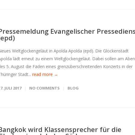
Pressemeldung Evangelischer Pressedien
(epd)
Neues Weltglockengeläut in Apolda Apolda (epd). Die Glockenstadt
Apolda lädt erneut zu einem Weltglockengeläut. Dabei sollen am Abe
des 5. August die Fäden eines grenzüberschreitenden Konzerts in der
Thüringer Stadt...
read more →
7. JULI 2017
NO COMMENTS
BLOG
Bangkok wird Klassensprecher für die