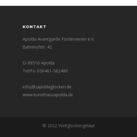
KONTAKT
Apolda Avantgarde Förderverein e.V.
Bahnhofstr. 42
D-99510 Apolda
Tel/Fx: 036461-562480
info(@)apoldaglocken.de
www.kunsthausapolda.de
© 2022 Weltglockengeläut